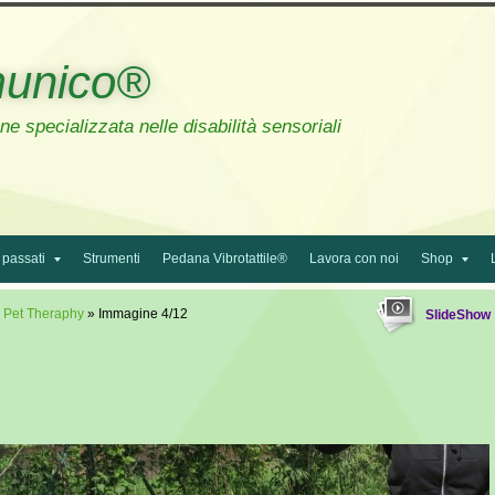
unico®
e specializzata nelle disabilità sensoriali
 passati
Strumenti
Pedana Vibrotattile®
Lavora con noi
Shop
»
Pet Theraphy
» Immagine 4/12
SlideShow