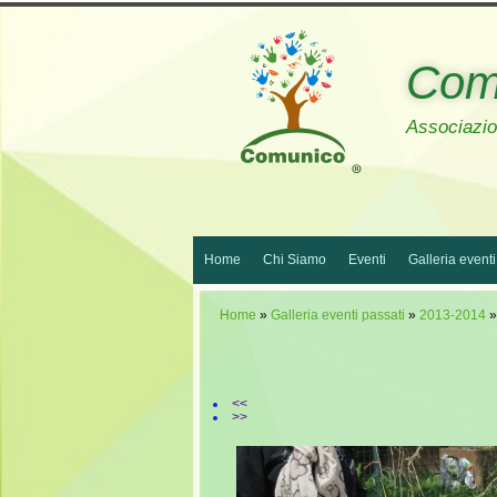
Com
Associazion
Home
Chi Siamo
Eventi
Galleria eventi
Home
»
Galleria eventi passati
»
2013-2014
<<
>>