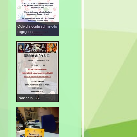
Ciclo di incontri sul metodo
Logogenia
Picasso in LIS