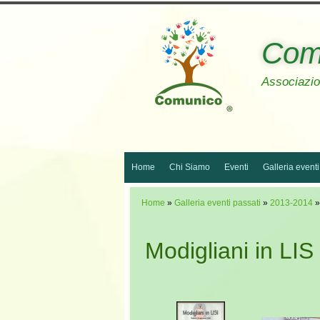
Com
Associazion
Home
Chi Siamo
Eventi
Galleria eventi
Home
»
Galleria eventi passati
»
2013-2014
»
Modigliani in LIS