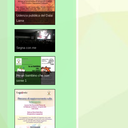
Udienza pubblica del Dalai
Lama
Segna con me
Ho un bambino che non
sente 1