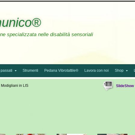
unico®
e specializzata nelle disabilità sensoriali
 passati
Strumenti
Pedana Vibrotattile®
Lavora con noi
Shop
 Modigliani in LIS
SlideShow